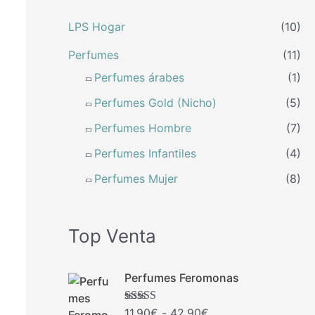
a
LPS Hogar
(10)
r
Perfumes
(11)
p
Perfumes árabes
(1)
o
Perfumes Gold (Nicho)
(5)
r
:
Perfumes Hombre
(7)
Perfumes Infantiles
(4)
Perfumes Mujer
(8)
Top Venta
R
Perfumes Feromonas
a
n
Valorado con
11,90
€
-
42,90
€