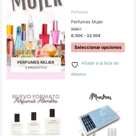
Las
Perfumes
opci
Perfumes Mujer
se
Valorado
6,50
€
-
32,50
€
con
pued
5.00
de 5
Seleccionar opciones
elegir
en
PERFUMES MUJER
Añadir a la lista de
8 PRODUCTOS
la
deseos
pági
Rango
de
Este
de
precios:
prod
producto
desde
5,95€
tiene
hasta
32,50€
múltiples