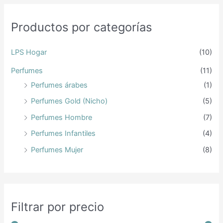
c
producto
prod
o
o
a
Productos por categorías
m
m
r
í
á
p
LPS Hogar
(10)
n
x
o
Perfumes
(11)
i
i
r
Perfumes árabes
(1)
m
m
:
Perfumes Gold (Nicho)
(5)
o
o
Perfumes Hombre
(7)
Perfumes Infantiles
(4)
Perfumes Mujer
(8)
Filtrar por precio