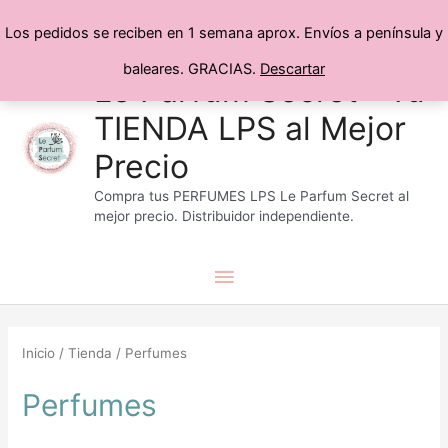
Los pedidos se reciben en 1 semana aprox. Envíos a península y
baleares. GRACIAS.
Descartar
Menú
Ir
Le Parfum Secret® Tu
al
TIENDA LPS al Mejor
principal
contenido
Precio
Compra tus PERFUMES LPS Le Parfum Secret al
mejor precio. Distribuidor independiente.
Ordenado
por
popularidad
Inicio
/
Tienda
/ Perfumes
Perfumes