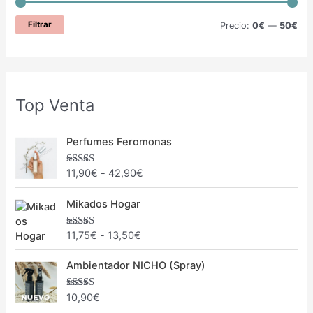
Filtrar
Precio:
0€
—
50€
Top Venta
R
Perfumes Feromonas
a
n
11,90
€
-
42,90
€
Valorado
g
con
5.00
de
5
o
R
Mikados Hogar
d
a
e
n
11,75
€
-
13,50
€
Valorado
p
g
con
5.00
de
r
5
o
Ambientador NICHO (Spray)
e
d
c
e
i
10,90
€
Valorado
p
con
5.00
de
o