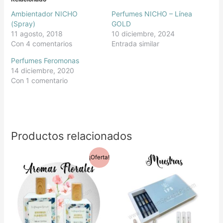
Ambientador NICHO
Perfumes NICHO – Línea
(Spray)
GOLD
11 agosto, 2018
10 diciembre, 2024
Con 4 comentarios
Entrada similar
Perfumes Feromonas
14 diciembre, 2020
Con 1 comentario
Productos relacionados
Rango
¡Oferta!
Este
de
precios:
producto
desde
0,90€
tiene
hasta
11,95€
múltiples