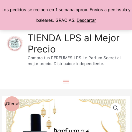
Los pedidos se reciben en 1 semana aprox. Envíos a península y
baleares. GRACIAS.
Descartar
Menú
Ir
Le Parfum Secret® Tu
al
TIENDA LPS al Mejor
principal
contenido
Precio
Compra tus PERFUMES LPS Le Parfum Secret al
mejor precio. Distribuidor independiente.
Rango
Perfumes
¡Oferta!
de
Árabes
precios:
cantidad