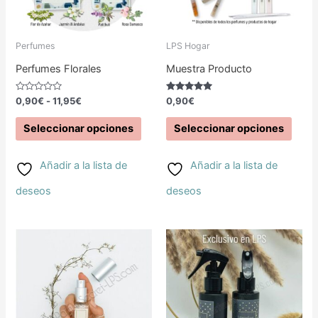
variantes.
Las
Perfumes
LPS Hogar
opciones
Perfumes Florales
Muestra Producto
se
Valorado
Valorado
0,90
€
-
11,95
€
0,90
€
con
con
pueden
0
5.00
de
de 5
Seleccionar opciones
Seleccionar opciones
5
elegir
en
Añadir a la lista de
Añadir a la lista de
la
deseos
deseos
página
Rango
de
Este
Este
de
precios:
producto
producto
prod
desde
11,90€
tiene
tiene
hasta
42,90€