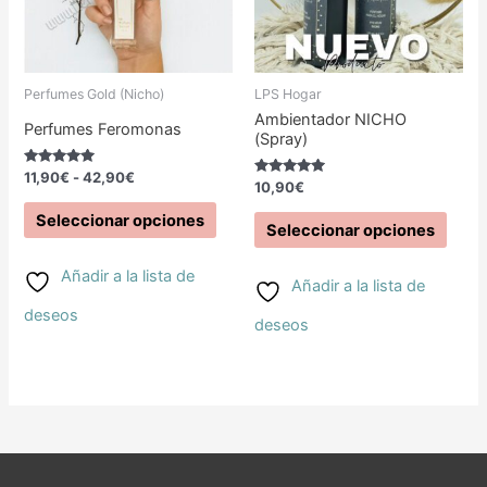
múltiples
múlti
variantes.
varia
Las
Las
Perfumes Gold (Nicho)
LPS Hogar
opciones
opci
Ambientador NICHO
Perfumes Feromonas
(Spray)
se
se
Valorado
11,90
€
-
42,90
€
Valorado
10,90
€
con
pueden
pued
con
5.00
5.00
de 5
Seleccionar opciones
de 5
Seleccionar opciones
elegir
elegir
en
en
Añadir a la lista de
Añadir a la lista de
la
la
deseos
deseos
página
pági
de
de
producto
prod