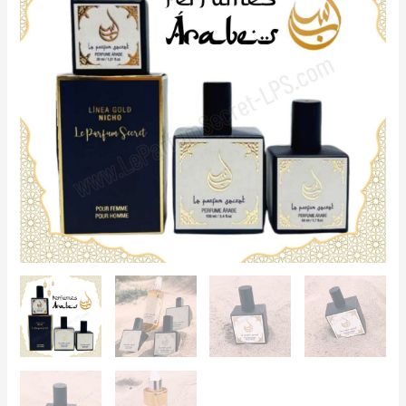
desde
7,50€
hasta
36,90€