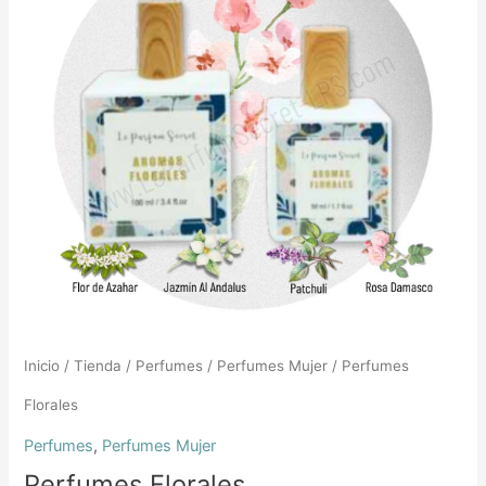
desde
0,90€
hasta
11,95€
Inicio
/
Tienda
/
Perfumes
/
Perfumes Mujer
/ Perfumes
Florales
Perfumes
,
Perfumes Mujer
Perfumes Florales