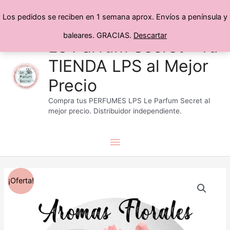
Los pedidos se reciben en 1 semana aprox. Envíos a península y
baleares. GRACIAS.
Descartar
Menú
Ir
Le Parfum Secret® Tu
al
TIENDA LPS al Mejor
principal
contenido
Precio
Compra tus PERFUMES LPS Le Parfum Secret al
mejor precio. Distribuidor independiente.
Rango
Perfumes
¡Oferta!
de
Florales
precios:
cantidad