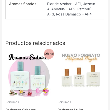
Aromas florales
Flor de Azahar – AF1, Jazmín
Al Andalus – AF2, Patchulí –
AF3, Rosa Damasco – AF4
Productos relacionados
Rango
Rango
¡Oferta!
Este
Este
de
de
precios:
precios:
producto
prod
desde
desde
0,90€
6,50€
tiene
tiene
hasta
hasta
11,95€
32,50€
múltiples
múlti
variantes.
varia
Las
Las
Perfumes
Perfumes
opciones
opci
Perfumes Sabores
Perfumes Mujer