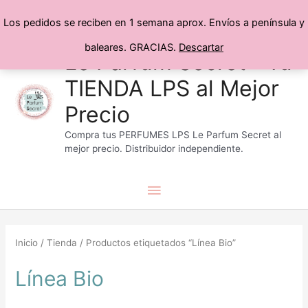
Los pedidos se reciben en 1 semana aprox. Envíos a península y
baleares. GRACIAS.
Descartar
Menú
Ir
Le Parfum Secret® Tu
al
TIENDA LPS al Mejor
principal
contenido
Precio
Compra tus PERFUMES LPS Le Parfum Secret al
mejor precio. Distribuidor independiente.
Inicio
/
Tienda
/ Productos etiquetados “Línea Bio”
Línea Bio