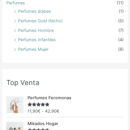
o
Perfumes
(11)
r
Perfumes árabes
(1)
:
Perfumes Gold (Nicho)
(5)
Perfumes Hombre
(7)
Perfumes Infantiles
(4)
Perfumes Mujer
(8)
Top Venta
R
Perfumes Feromonas
a
n
11,90
€
-
42,90
€
Valorado
g
con
5.00
de 5
o
R
Mikados Hogar
d
a