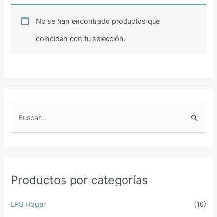
No se han encontrado productos que
coincidan con tu selección.
B
u
s
c
a
Productos por categorías
r
p
LPS Hogar
(10)