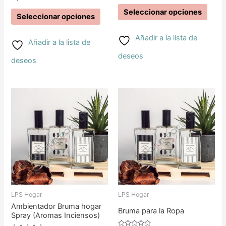
pueden
pued
con
5.00
0
de 5
Seleccionar opciones
de
Seleccionar opciones
elegir
elegir
5
en
en
Añadir a la lista de
Añadir a la lista de
la
la
deseos
deseos
página
pági
de
de
Este
Este
producto
prod
producto
prod
tiene
tiene
múltiples
múlti
variantes.
varia
Las
Las
LPS Hogar
LPS Hogar
opciones
opci
Ambientador Bruma hogar
Bruma para la Ropa
Spray (Aromas Inciensos)
se
se