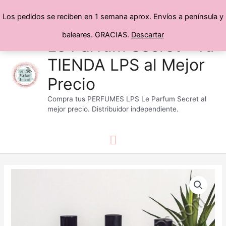
Los pedidos se reciben en 1 semana aprox. Envíos a península y
baleares. GRACIAS.
Descartar
Menú
Ir
Le Parfum Secret® Tu
al
TIENDA LPS al Mejor
principal
contenido
Precio
Compra tus PERFUMES LPS Le Parfum Secret al
mejor precio. Distribuidor independiente.
Bruma
para
Almohada