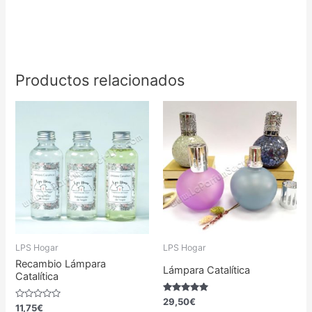
Productos relacionados
Este
Este
producto
prod
tiene
tiene
múltiples
múlti
variantes.
varia
Las
Las
LPS Hogar
LPS Hogar
opciones
opci
Recambio Lámpara
Lámpara Catalítica
Catalítica
se
se
Valorado
29,50
€
Valorado
11,75
€
con