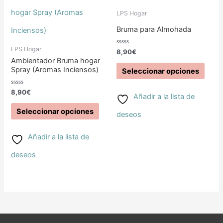
producto
prod
la
LPS Hogar
Bruma para Almohada
tiene
tiene
página
múltiples
múlti
de
LPS Hogar
Valorado
8,90
€
con
Ambientador Bruma hogar
0
variantes.
varia
producto
de
Spray (Aromas Inciensos)
Seleccionar opciones
5
Las
Las
Valorado
8,90
€
Añadir a la lista de
con
opciones
opci
0
de
Seleccionar opciones
deseos
5
se
se
Añadir a la lista de
pueden
pued
deseos
elegir
elegir
en
en
la
la
página
pági