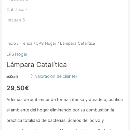
Inicio
/
Tienda
/
LPS Hogar
/ Lámpara Catalítica
LPS Hogar
Lámpara Catalítica
(
1
valoración de cliente)
Valorado
1
29,50
€
con
5.00
de
5 en base a
valoración
de un
Además de ambientar de forma intensa y duradera, purifica
cliente
el ambiente del hogar eliminando por su combustión la
práctica totalidad de bacterias, ácaros del polvo y