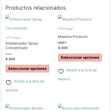
Productos relacionados
Este
producto
LPS Hogar
Muestra Producto
tiene
LPS Hogar
Ambientador Spray
múltiples
Valorado
Concentrado
0,90
€
con
5.00
variantes.
de 5
Seleccionar opciones
Valorado
8,90
€
con
Las
0
de
Seleccionar opciones
Añadir a la lista de
5
opciones
deseos
Añadir a la lista de
se
deseos
pueden
elegir
Este
Este
en