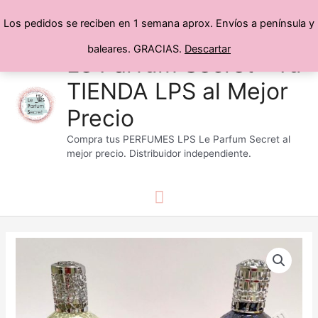
Los pedidos se reciben en 1 semana aprox. Envíos a península y
baleares. GRACIAS.
Descartar
Menú
Ir
Le Parfum Secret® Tu
al
TIENDA LPS al Mejor
principal
contenido
Precio
Compra tus PERFUMES LPS Le Parfum Secret al
mejor precio. Distribuidor independiente.
Lámpara
Catalítica
cantidad